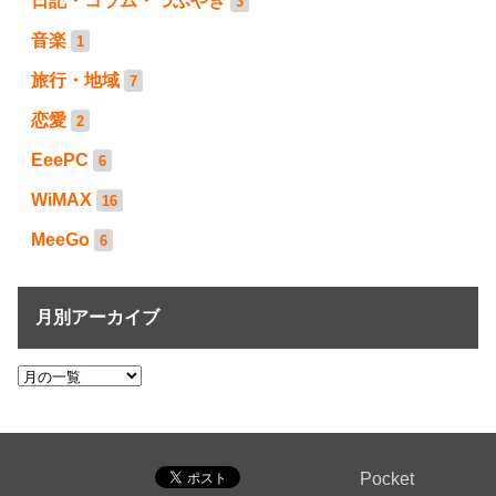
日記・コラム・つぶやき
3
音楽
1
旅行・地域
7
恋愛
2
EeePC
6
WiMAX
16
MeeGo
6
月別アーカイブ
Pocket