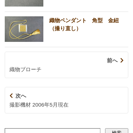
織物ペンダント 角型 金紐
（撮り直し）
前へ
織物ブローチ
次へ
撮影機材 2006年5月現在
検索