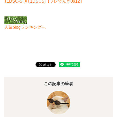
T1DSC-S [XT1DSCS]【プレでんき0912】
人気blogランキングへ
この記事の筆者