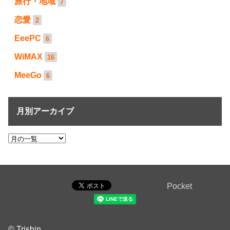
旅行・地域
7
恋愛
2
EeePC
6
WiMAX
16
MeeGo
6
月別アーカイブ
Pocket
© Trishin