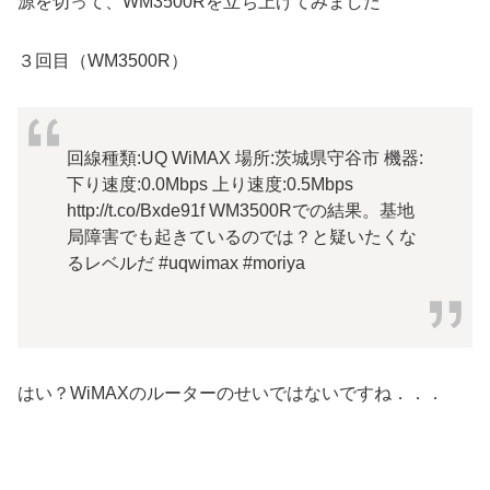
源を切って、WM3500Rを立ち上げてみました
３回目（WM3500R）
回線種類:UQ WiMAX 場所:茨城県守谷市 機器:
下り速度:0.0Mbps 上り速度:0.5Mbps
http://t.co/Bxde91f WM3500Rでの結果。基地
局障害でも起きているのでは？と疑いたくな
るレベルだ #uqwimax #moriya
はい？WiMAXのルーターのせいではないですね．．．