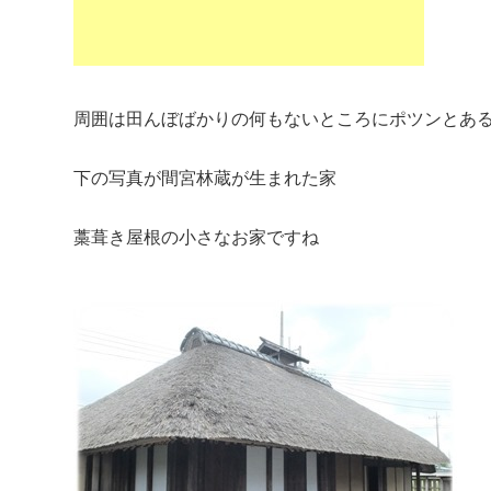
周囲は田んぼばかりの何もないところにポツンとあ
下の写真が間宮林蔵が生まれた家
藁葺き屋根の小さなお家ですね