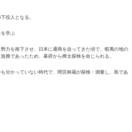
の下役人となる。
量を学ぶ
に勢力を南下させ、日本に通商を迫ってきた頃で、蝦夷の地の
て急務であったため、幕府から樺太探検を命じられる。
かも分かっていない時代で、間宮林蔵が探検・測量し、島であ