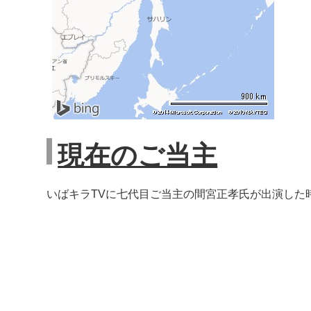
現在のご当主
いばキラTVに七代目ご当主の間宮正孝氏が出演した