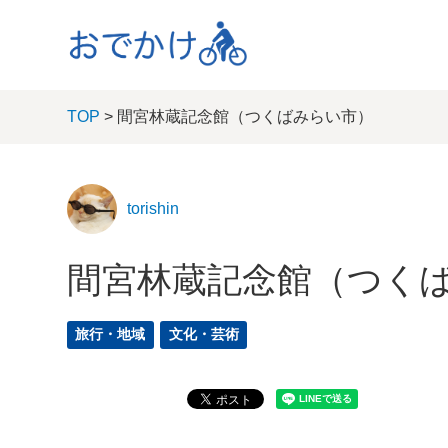
TOP
> 間宮林蔵記念館（つくばみらい市）
torishin
間宮林蔵記念館（つく
旅行・地域
文化・芸術