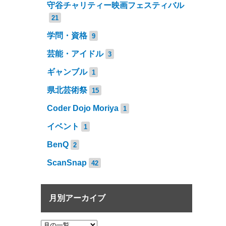
守谷チャリティー映画フェスティバル
21
学問・資格
9
芸能・アイドル
3
ギャンブル
1
県北芸術祭
15
Coder Dojo Moriya
1
イベント
1
BenQ
2
ScanSnap
42
月別アーカイブ