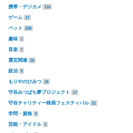
携帯・デジカメ
116
ゲーム
17
ペット
208
趣味
1
音楽
7
震災関連
26
政治
9
もりやのひみつ
18
守谷みつばち夢プロジェクト
17
守谷チャリティー映画フェスティバル
21
学問・資格
9
芸能・アイドル
3