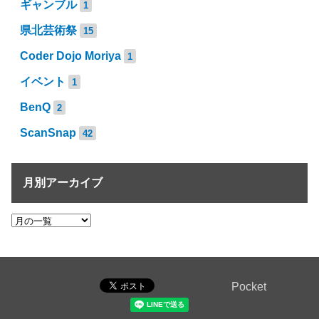
ギャンブル
1
県北芸術祭
15
Coder Dojo Moriya
1
イベント
1
BenQ
2
ScanSnap
42
月別アーカイブ
Pocket