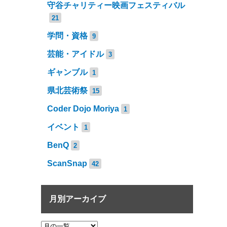
守谷チャリティー映画フェスティバル
21
学問・資格
9
芸能・アイドル
3
ギャンブル
1
県北芸術祭
15
Coder Dojo Moriya
1
イベント
1
BenQ
2
ScanSnap
42
月別アーカイブ