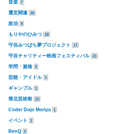
音楽
7
震災関連
26
政治
9
もりやのひみつ
18
守谷みつばち夢プロジェクト
17
守谷チャリティー映画フェスティバル
21
学問・資格
9
芸能・アイドル
3
ギャンブル
1
県北芸術祭
15
Coder Dojo Moriya
1
イベント
1
BenQ
2