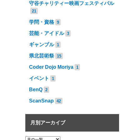
守谷チャリティー映画フェスティバル
21
学問・資格
9
芸能・アイドル
3
ギャンブル
1
県北芸術祭
15
Coder Dojo Moriya
1
イベント
1
BenQ
2
ScanSnap
42
月別アーカイブ