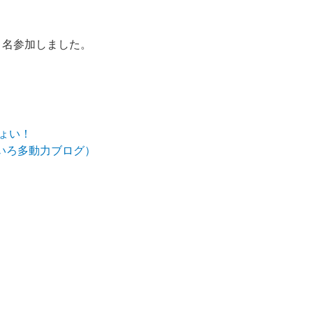
９名参加しました。
ょい！
いろ多動力ブログ）