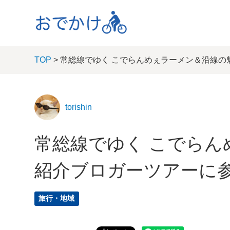
TOP
> 常総線でゆく こでらんめぇラーメン＆沿線の
torishin
常総線でゆく こでらん
紹介ブロガーツアーに
旅行・地域