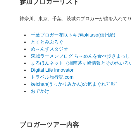
参加ブロガーリスト
神奈川、東京、千葉、茨城のブロガーが僕を入れて
千葉ブロガー花咲トキ@tokitaso(信州産)
とくとみぶろぐ
め～んずスタジオ
茨城ラーメンブログ ら～めんを食べ歩きまっし
まるほんネット（湘南茅ヶ崎情報とその他いろ
Digital Life Innovator
トラベル旅行記.com
keichan(うっかりみかん)の気まぐれﾌﾞﾛｸﾞ
おでかけ
ブロガーツアー内容