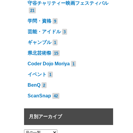
守谷チャリティー映画フェスティバル
21
学問・資格
9
芸能・アイドル
3
ギャンブル
1
県北芸術祭
15
Coder Dojo Moriya
1
イベント
1
BenQ
2
ScanSnap
42
月別アーカイブ