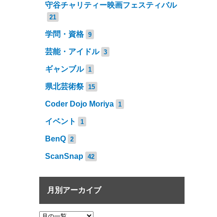
守谷チャリティー映画フェスティバル
21
学問・資格
9
芸能・アイドル
3
ギャンブル
1
県北芸術祭
15
Coder Dojo Moriya
1
イベント
1
BenQ
2
ScanSnap
42
月別アーカイブ