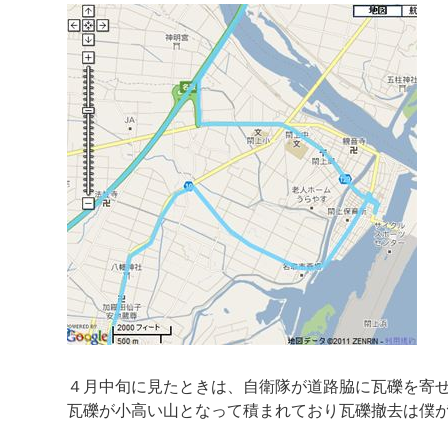
４月中旬に見たときは、自衛隊が道路脇に瓦礫を寄
瓦礫が小高い山となって積まれており瓦礫撤去は僕