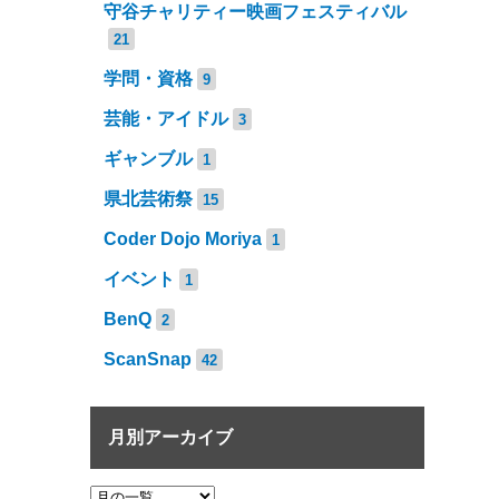
守谷チャリティー映画フェスティバル
21
学問・資格
9
芸能・アイドル
3
ギャンブル
1
県北芸術祭
15
Coder Dojo Moriya
1
イベント
1
BenQ
2
ScanSnap
42
月別アーカイブ