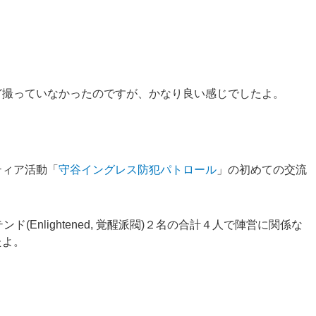
ど撮っていなかったのですが、かなり良い感じでしたよ。
ティア活動「
守谷イングレス防犯パトロール
」の初めての交流
テンド(Enlightened, 覚醒派閥)２名の合計４人で陣営に関係な
たよ。