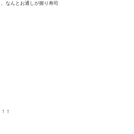
と、なんとお通しが握り寿司
よ！！