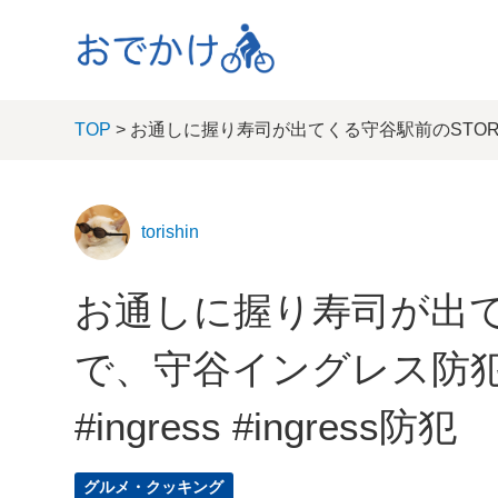
TOP
> お通しに握り寿司が出てくる守谷駅前のSTORMで
torishin
お通しに握り寿司が出て
で、守谷イングレス防
#ingress #ingress防犯
グルメ・クッキング