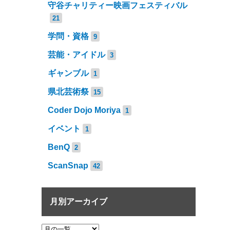
守谷チャリティー映画フェスティバル
21
学問・資格
9
芸能・アイドル
3
ギャンブル
1
県北芸術祭
15
Coder Dojo Moriya
1
イベント
1
BenQ
2
ScanSnap
42
月別アーカイブ