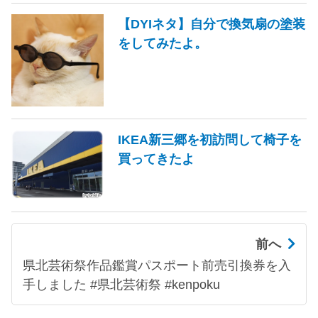
【DYIネタ】自分で換気扇の塗装
をしてみたよ。
IKEA新三郷を初訪問して椅子を
買ってきたよ
前へ
県北芸術祭作品鑑賞パスポート前売引換券を入
手しました #県北芸術祭 #kenpoku