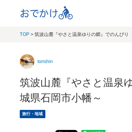
TOP
> 筑波山麓『やさと温泉ゆりの郷』でのんびり
torishin
筑波山麓『やさと温泉
城県石岡市小幡～
旅行・地域