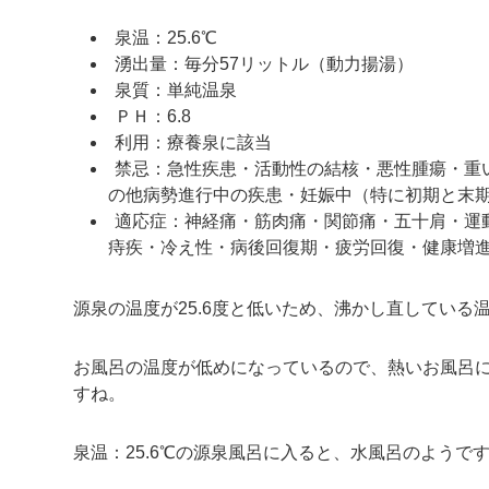
泉温：25.6℃
湧出量：毎分57リットル（動力揚湯）
泉質：単純温泉
ＰＨ：6.8
利用：療養泉に該当
禁忌：急性疾患・活動性の結核・悪性腫瘍・重
の他病勢進行中の疾患・妊娠中（特に初期と末
適応症：神経痛・筋肉痛・関節痛・五十肩・運
痔疾・冷え性・病後回復期・疲労回復・健康増
源泉の温度が25.6度と低いため、沸かし直している
お風呂の温度が低めになっているので、熱いお風呂
すね。
泉温：25.6℃の源泉風呂に入ると、水風呂のようで