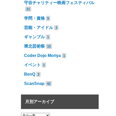
守谷チャリティー映画フェスティバル
21
学問・資格
9
芸能・アイドル
3
ギャンブル
1
県北芸術祭
15
Coder Dojo Moriya
1
イベント
1
BenQ
2
ScanSnap
42
月別アーカイブ