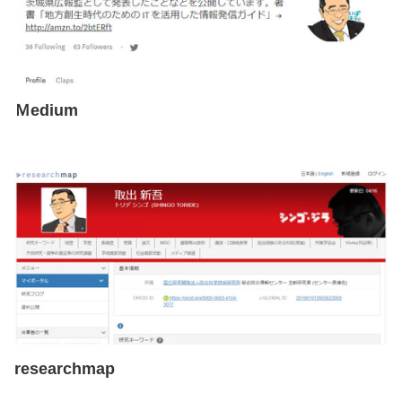
Ｍedium
researchmap